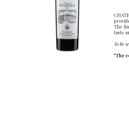
CHATEA
provide
The fin
taste a
To be s
"The c