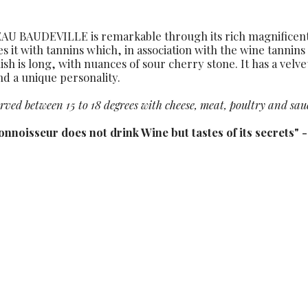
U BAUDEVILLE is remarkable through its rich magnificent r
s it with tannins which, in association with the wine tannin
ish is long, with nuances of sour cherry stone. It has a vel
nd a unique personality.
erved between 15 to 18 degrees with cheese, meat, poultry and sau
onnoisseur does not drink Wine but tastes of its secrets" -