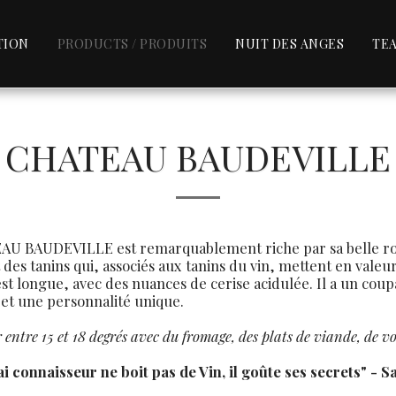
TION
PRODUCTS / PRODUITS
NUIT DES ANGES
TEA
CHATEAU BAUDEVILLE
U BAUDEVILLE est remarquablement riche par sa belle robe
 des tanins qui, associés aux tanins du vin, mettent en valeur
est longue, avec des nuances de cerise acidulée. Il a un coup
 et une personnalité unique.
r entre 15 et 18 degrés avec du fromage, des plats de viande, de vo
i connaisseur ne boit pas de Vin, il goûte ses secrets" - 